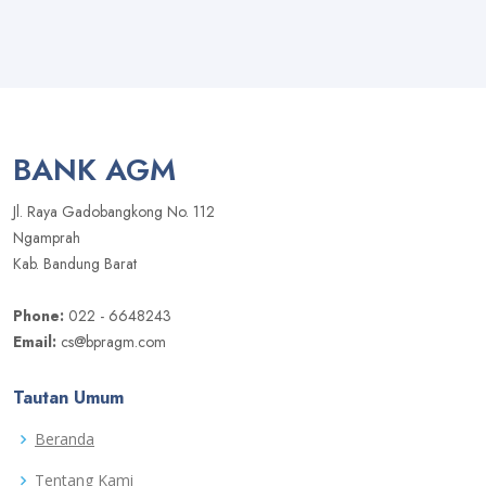
BANK AGM
Jl. Raya Gadobangkong No. 112
Ngamprah
Kab. Bandung Barat
Phone:
022 - 6648243
Email:
cs@bpragm.com
Tautan Umum
Beranda
Tentang Kami