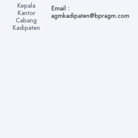
Kepala
Email :
Kantor
agmkadipaten@bpragm.com
Cabang
Kadipaten